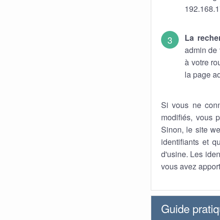
192.168.1
La reche
admin de v
à votre r
la page ad
Si vous ne conn
modifiés, vous p
Sinon, le site we
identifiants et 
d'usine. Les iden
vous avez apport
Guide prati