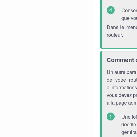
Conser
que vo
Dans le menu
routeur.
Comment ch
Un autre para
de votre rou
d'information
vous devez pr
à la page admi
Une foi
décrite
générau