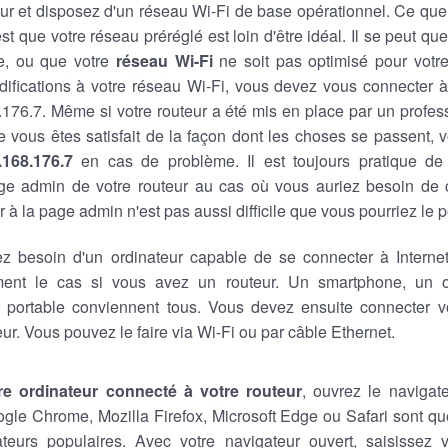
ur et disposez d'un réseau Wi-Fi de base opérationnel. Ce que
est que votre réseau préréglé est loin d'être idéal. Il se peut q
e, ou que votre
réseau Wi-Fi
ne soit pas optimisé pour votre 
ifications à votre réseau Wi-Fi, vous devez vous connecter à
8.176.7. Même si votre routeur a été mis en place par un profess
ue vous êtes satisfait de la façon dont les choses se passent, 
.168.176.7
en cas de problème. Il est toujours pratique d
ge admin de votre routeur au cas où vous auriez besoin de
 à la page admin n'est pas aussi difficile que vous pourriez le 
z besoin d'un ordinateur capable de se connecter à Internet,
ment le cas si vous avez un routeur. Un smartphone, un o
r portable conviennent tous. Vous devez ensuite connecter vo
eur. Vous pouvez le faire via Wi-Fi ou par câble Ethernet.
re ordinateur connecté à votre routeur
, ouvrez le navigat
ogle Chrome, Mozilla Firefox, Microsoft Edge ou Safari sont 
teurs populaires. Avec votre navigateur ouvert, saisissez v