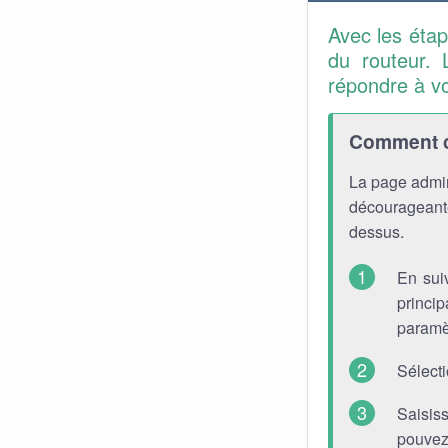
Avec les éta
du routeur. 
répondre à v
Comment co
La page admin
décourageante
dessus.
En sui
princip
paramè
Sélect
Saisis
pouvez 