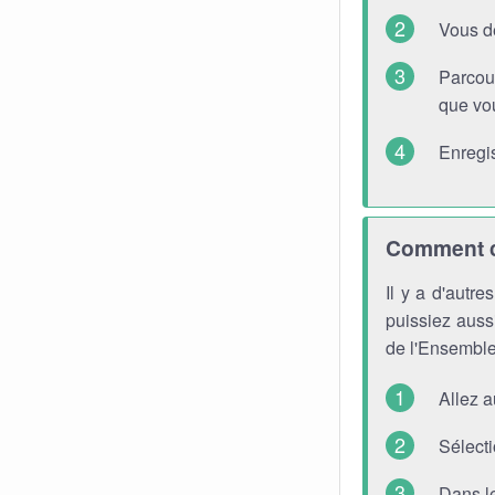
Vous d
Parcou
que vou
Enregis
Comment ch
Il y a d'autr
puissiez aussi
de l'Ensemble
Allez 
Sélecti
Dans l