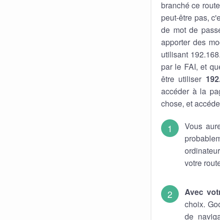
branché ce route
peut-être pas, c'
de mot de pass
apporter des mod
utilisant 192.16
par le FAI, et q
être utiliser
192
accéder à la pa
chose, et accéder
Vous aure
probable
ordinateu
votre rout
Avec vot
choix. Go
de naviga