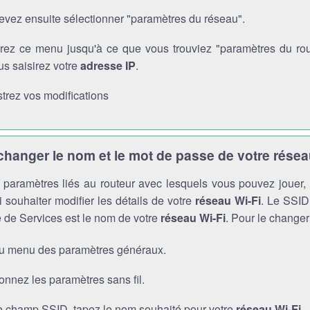
evez ensuite sélectionner "paramètres du réseau".
rez ce menu jusqu'à ce que vous trouviez "paramètres du route
s saisirez votre
adresse IP
.
trez vos modifications
anger le nom et le mot de passe de votre résea
es paramètres liés au routeur avec lesquels vous pouvez jouer
 souhaiter modifier les détails de votre
réseau Wi-Fi
. Le SSID 
 de Services est le nom de votre
réseau Wi-Fi
. Pour le changer
au menu des paramètres généraux.
onnez les paramètres sans fil.
e champ SSID, tapez le nom souhaité pour votre
réseau Wi-Fi
.