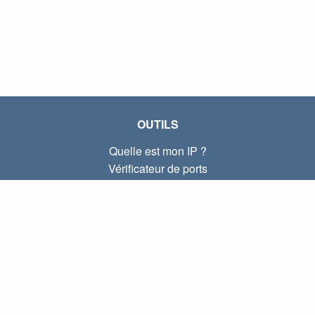
OUTILS
Quelle est mon IP ?
Vérificateur de ports
Quelle est mon IP locale ?
Subnet Calculator (CIDR)
À PROPOS
Contactez-nous
Confidentialité
Conditions d'utilisation