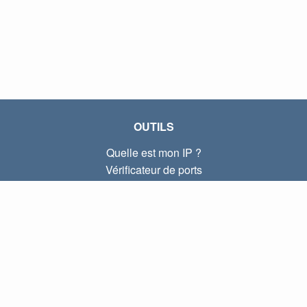
OUTILS
Quelle est mon IP ?
Vérificateur de ports
Quelle est mon IP locale ?
Subnet Calculator (CIDR)
À PROPOS
Contactez-nous
Confidentialité
Conditions d'utilisation