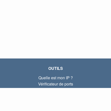
OUTILS
Quelle est mon IP ?
Vérificateur de ports
Quelle est mon IP locale ?
Subnet Calculator (CIDR)
À PROPOS