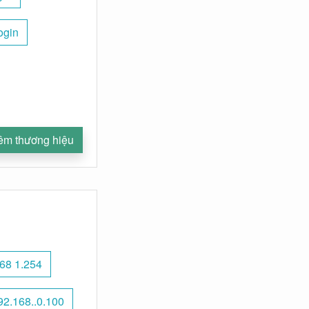
ogin
êm thương hiệu
68 1.254
92.168..0.100