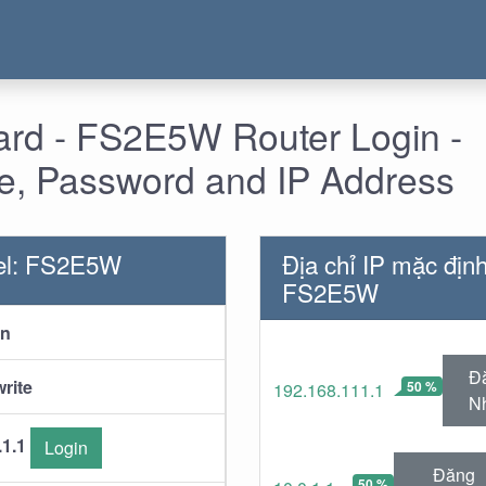
rd - FS2E5W Router Login -
, Password and IP Address
el: FS2E5W
Địa chỉ IP mặc địn
FS2E5W
in
Đ
rite
50 %
192.168.111.1
N
.1.1
Login
Đăng
50 %