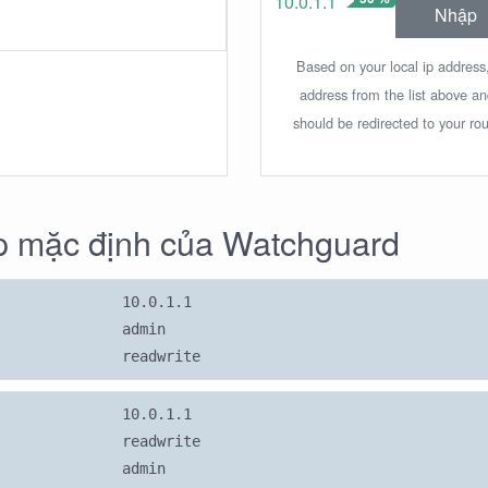
10.0.1.1
Nhập
Based on your local ip address,
address from the list above a
should be redirected to your rou
 mặc định của Watchguard
10.0.1.1
admin
readwrite
10.0.1.1
readwrite
admin