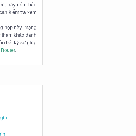
tải, hãy đảm bảo
 cần kiểm tra xem
ờng hợp này, mạng
ãy tham khảo danh
ần bất kỳ sự giúp
 Router
.
ogin
gin