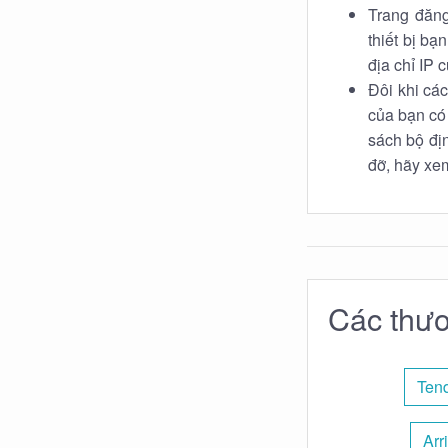
Trang đăng
thiết bị b
địa chỉ IP 
Đôi khi các
của bạn có
sách bộ địn
đỡ, hãy xe
Các thươ
Ten
Arr