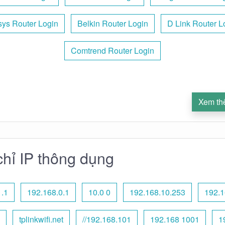
sys Router Login
Belkin Router Login
D Link Router L
Comtrend Router Login
Xem th
chỉ IP thông dụng
1.1
192.168.0.1
10.0 0
192.168.10.253
192.1
tplinkwifi.net
//192.168.101
192.168 1001
1