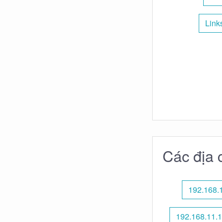
Link
Các địa 
192.168.
192.168.11.1