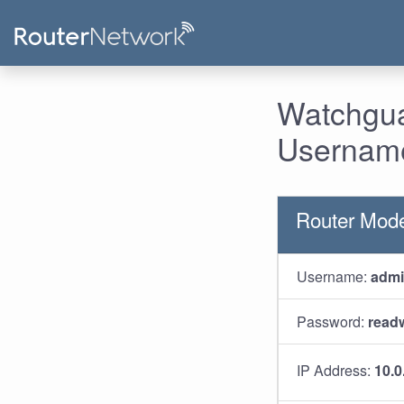
Watchgua
Username
Router Mod
Username:
adm
Password:
readw
IP Address:
10.0