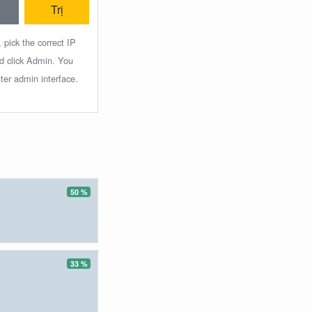
Trị
 pick the correct IP
nd click Admin. You
ter admin interface.
50 %
33 %