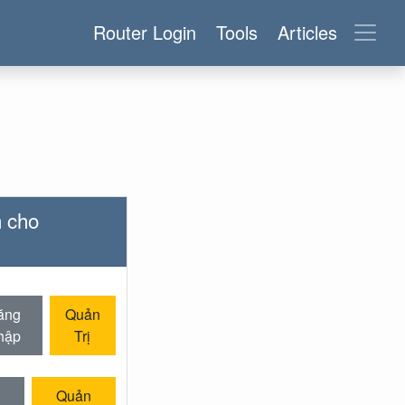
Router Login
Tools
Articles
h cho
ăng
Quản
hập
Trị
Quản