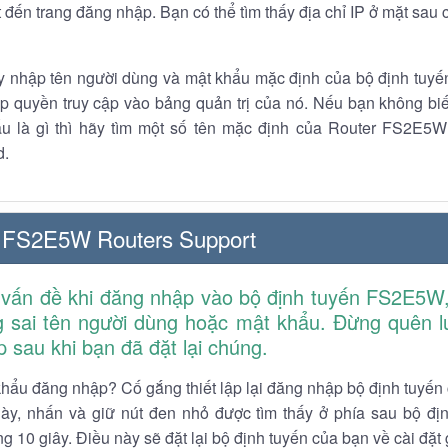
t đến trang đăng nhập. Bạn có thể tìm thấy địa chỉ IP ở mặt sau
y nhập tên người dùng và mật khẩu mặc định của bộ định tuyế
p quyền truy cập vào bảng quản trị của nó. Nếu bạn không biế
u là gì thì hãy tìm một số tên mặc định của Router FS2E5W
d.
 FS2E5W Routers Support
vấn đề khi đăng nhập vào bộ định tuyến FS2E5W, 
 sai tên người dùng hoặc mật khẩu. Đừng quên lư
p sau khi bạn đã đặt lại chúng.
hẩu đăng nhập? Cố gắng thiết lập lại đăng nhập bộ định tuyến
này, nhấn và giữ nút đen nhỏ được tìm thấy ở phía sau bộ đị
g 10 giây. Điều này sẽ đặt lại bộ định tuyến của bạn về cài đặt 