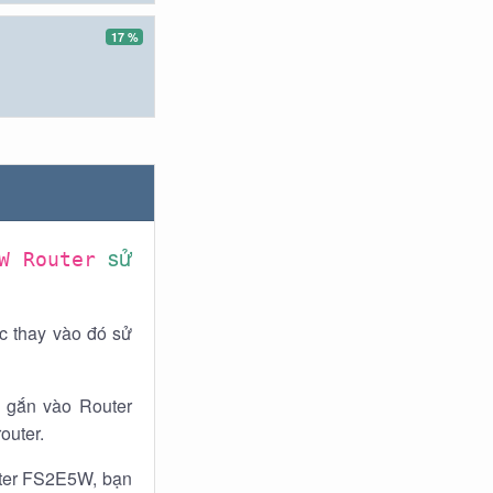
17 %
sử
5W Router
c thay vào đó sử
 gắn vào Router
outer.
uter FS2E5W, bạn