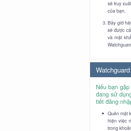
sẽ truy xuấ
của bạn.
Bây giờ hã
sẽ được cấ
và mật khẩ
Watchguar
Watchguard
Nếu bạn gặp 
đang sử dụng
tiết đăng nhậ
Quên mật k
hiện việc 
trong khoản