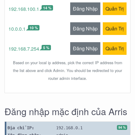
14 %
Đăng Nhập
Quản Trị
192.168.100.1
10 %
Đăng Nhập
Quản Trị
10.0.0.1
5 %
Đăng Nhập
Quản Trị
192.168.7.254
Based on your local ip address, pick the correct IP address from
the list above and click Admin. You should be redirected to your
router admin interface.
Đăng nhập mặc định của Arris
94 %
Địa chỉ IP:
192.168.0.1