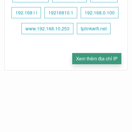
192.168 l l
19216810.1
192.168.0.100
www.192.168.10.253
tplinkwifi.net
Xem thêm địa chỉ IP