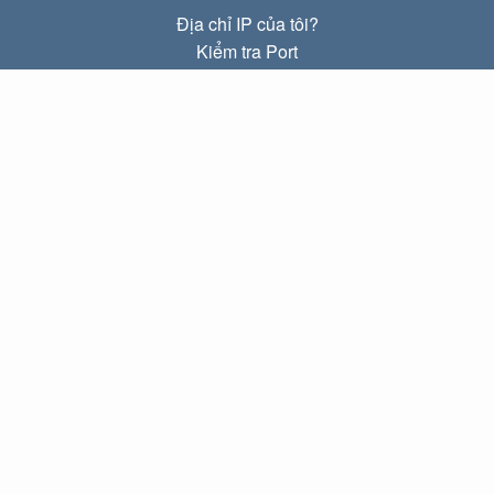
Địa chỉ IP của tôi?
Kiểm tra Port
Địa chỉ IP Local là gì?
Subnet Calculator (CIDR)
VỀ CHÚNG TÔI
Liên hệ
Quyền riêng tư
Điều khoản
LIÊN KẾT
Trang chủ
Blog
IP index