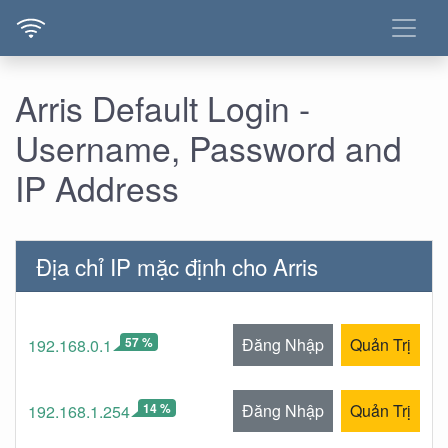
Arris Default Login -
Username, Password and
IP Address
Địa chỉ IP mặc định cho Arris
57 %
Đăng Nhập
Quản Trị
192.168.0.1
14 %
Đăng Nhập
Quản Trị
192.168.1.254