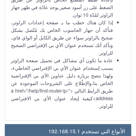
الضغط على زر أسود صغير يوجد عادًة في ظهر جهاز
الراوتر لمُدّة 10 ثوان.
إذا كان هناك خطب ما بـ صفحة إعدادات الراوتر،
فتأكد أن جهاز الحاسوب الخاص بك مُتّصل بشكل
صحيح بالراوتر سواء عن طريق الكابل أو الواي فاي،
وتأكد أنك تستخدم عنوان الأي بي الإفتراضي الصحيح
للراوتر.
عادة ما تكون أي مشاكل في تحميل صفحة الراوتر
بسبب إستخدام عنوان الأي بي الإفتراضي الخاطيء،
ولهذا ننصح بزيارة دليل عناوين الأي بي الإفتراضية
الخاص بنا،والإطّلاع على الشروحات الموجودة عن
طريق الرابط التالي <"a href="/help/find-router-ip-
address>كيفية إيجاد عنوان الأي بي الافتراضي
للراوتر.
الأنواع التي تستخدم 192.168.15.1