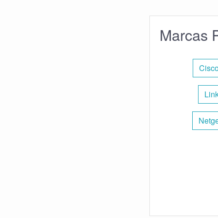
Marcas P
Cisco
Lin
Netge