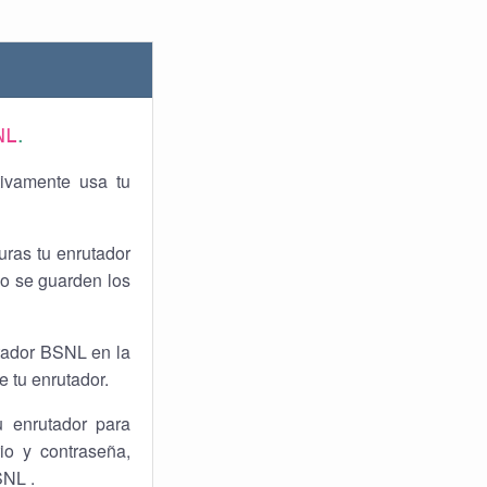
.
NL
tivamente usa tu
uras tu enrutador
o se guarden los
utador BSNL en la
e tu enrutador.
u enrutador para
io y contraseña,
SNL .