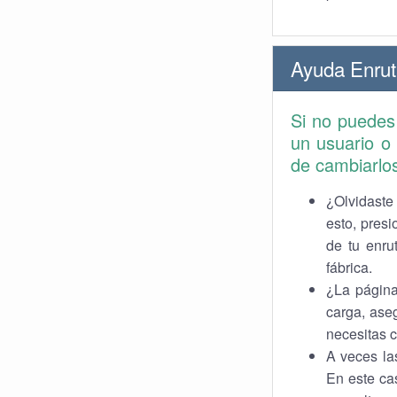
Ayuda Enru
Si no puedes 
un usuario o
de cambiarlo
¿Olvidaste
esto, pres
de tu enru
fábrica.
¿La página
carga, ase
necesitas c
A veces la
En este cas