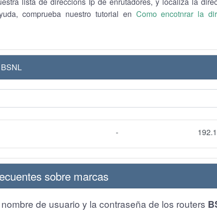
estra lista de direccions Ip de enrutadores, y localiza la dire
ayuda, comprueba nuestro tutorial en
Como encotnrar la di
o BSNL
-
192.1
recuentes sobre marcas
l nombre de usuario y la contraseña de los routers
B