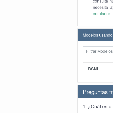
consulta nu
necesita 
enrutador
.
Modelos usand
BSNL
Preguntas f
1. ¿Cuál es e