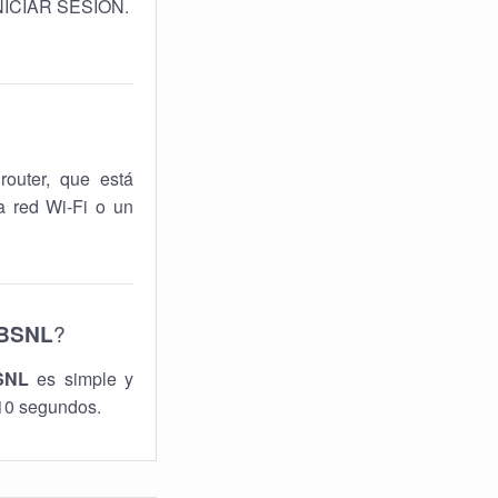
 INICIAR SESIÓN.
router, que está
a red Wi-Fi o un
BSNL
?
SNL
es simple y
 10 segundos.