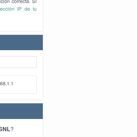
cción correcta. Si
rección IP de tu
68.1.1
SNL
?