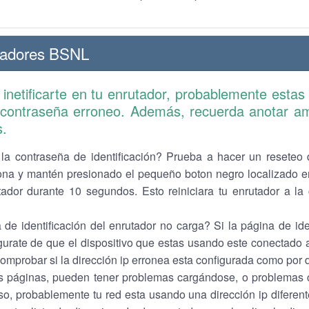
tadores BSNL
inetificarte en tu enrutador, probablemente estas
 contraseña erroneo. Además, recuerda anotar 
s.
 la contraseña de identificación? Prueba a hacer un reseteo 
iona y mantén presionado el pequeño boton negro localizado en
tador durante 10 segundos. Esto reiniciara tu enrutador a la
 de identificación del enrutador no carga? Si la página de ide
gurate de que el dispositivo que estas usando este conectado a
omprobar si la dirección ip erronea esta configurada como por 
s páginas, pueden tener problemas cargándose, o problemas c
o, probablemente tu red esta usando una dirección ip diferente