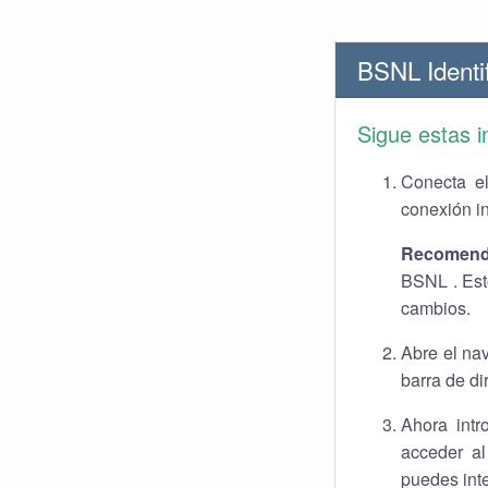
BSNL Identif
Sigue estas i
Conecta el
conexión i
Recomend
BSNL . Est
cambios.
Abre el na
barra de di
Ahora intr
acceder al
puedes int