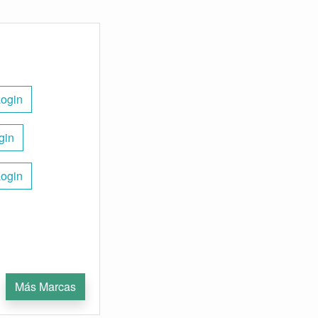
Login
gin
Login
Más Marcas