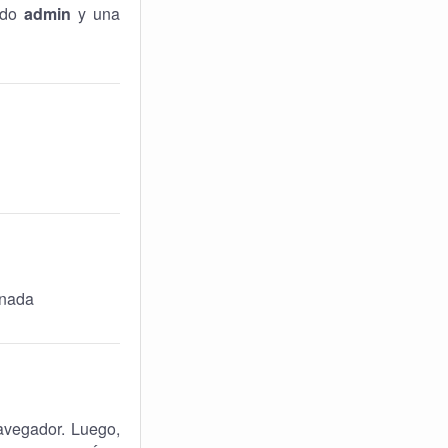
ado
admin
y una
inada
navegador. Luego,