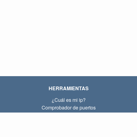
HERRAMIENTAS
¿Cuál es mi ip?
Comprobador de puertos
¿Cuál es mi ip local?
Subnet Calculator (CIDR)