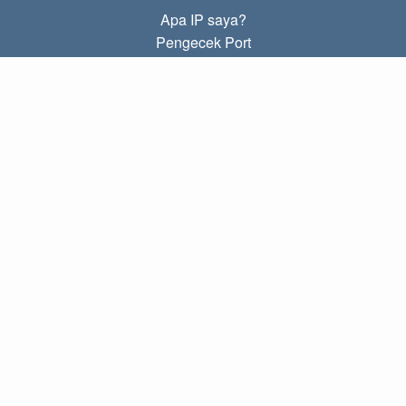
Apa IP saya?
Pengecek Port
Apa IP lokal saya?
Subnet Calculator (CIDR)
TENTANG
Kontak
Kebijakan
Ketentuan
TAUTAN
Beranda
Blog
IP index