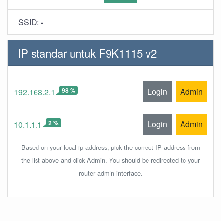
SSID:
-
IP standar untuk F9K1115 v2
98 %
Login
Admin
192.168.2.1
2 %
Login
Admin
10.1.1.1
Based on your local ip address, pick the correct IP address from
the list above and click Admin. You should be redirected to your
router admin interface.