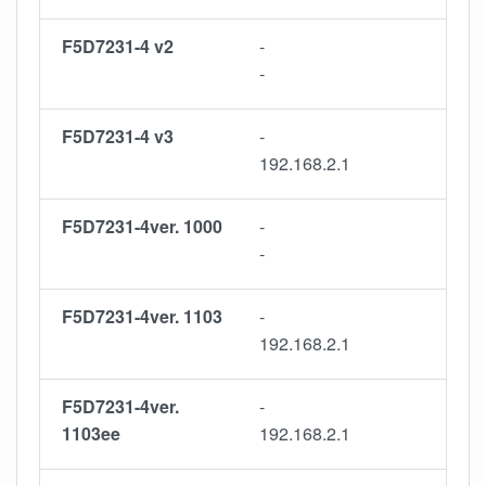
F5D7231-4 v2
-
-
F5D7231-4 v3
-
192.168.2.1
F5D7231-4ver. 1000
-
-
F5D7231-4ver. 1103
-
192.168.2.1
F5D7231-4ver.
-
1103ee
192.168.2.1