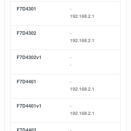
F7D4301
-
192.168.2.1
F7D4302
-
192.168.2.1
F7D4302v1
-
-
F7D4401
-
192.168.2.1
F7D4401v1
-
192.168.2.1
F7D4402
-