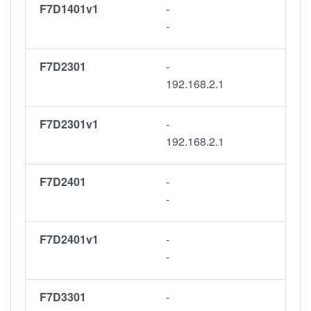
F7D1401v1
-
-
F7D2301
-
192.168.2.1
F7D2301v1
-
192.168.2.1
F7D2401
-
-
F7D2401v1
-
-
F7D3301
-