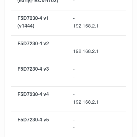
(early# BCM4702)
-
F5D7230-4 v1
-
(v1444)
192.168.2.1
F5D7230-4 v2
-
192.168.2.1
F5D7230-4 v3
-
-
F5D7230-4 v4
-
192.168.2.1
F5D7230-4 v5
-
-