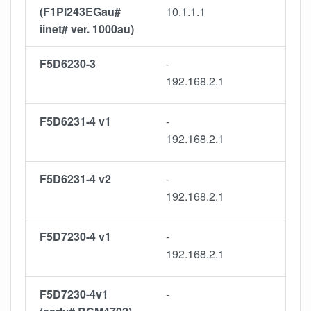
(F1PI243EGau#
10.1.1.1
iinet# ver. 1000au)
F5D6230-3
-
192.168.2.1
F5D6231-4 v1
-
192.168.2.1
F5D6231-4 v2
-
192.168.2.1
F5D7230-4 v1
-
192.168.2.1
F5D7230-4v1
-