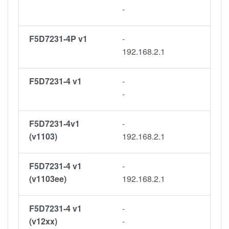
-
F5D7231-4P v1
-
192.168.2.1
F5D7231-4 v1
-
-
F5D7231-4v1
-
(v1103)
192.168.2.1
F5D7231-4 v1
-
(v1103ee)
192.168.2.1
F5D7231-4 v1
-
(v12xx)
-