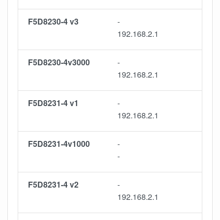
F5D8230-4 v3
-
192.168.2.1
F5D8230-4v3000
-
192.168.2.1
F5D8231-4 v1
-
192.168.2.1
F5D8231-4v1000
-
-
F5D8231-4 v2
-
192.168.2.1