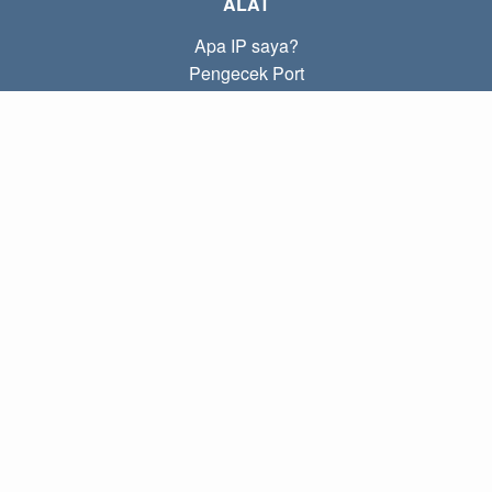
ALAT
Apa IP saya?
Pengecek Port
Apa IP lokal saya?
Subnet Calculator (CIDR)
TENTANG
Kontak
Kebijakan
Ketentuan
TAUTAN
Beranda
Blog
IP index