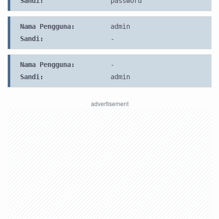
Sandi:
password
Nama Pengguna:
admin
Sandi:
-
Nama Pengguna:
-
Sandi:
admin