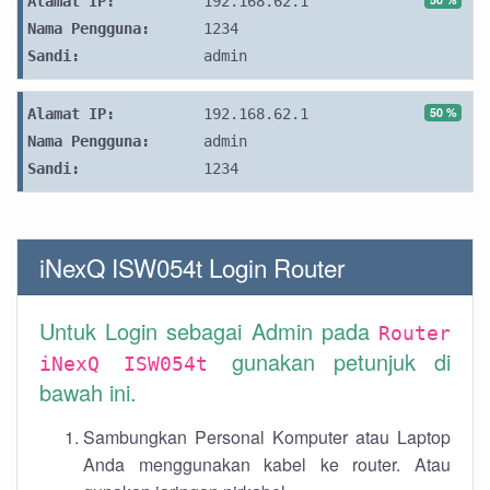
Alamat IP:
192.168.62.1
Nama Pengguna:
1234
Sandi:
admin
50 %
Alamat IP:
192.168.62.1
Nama Pengguna:
admin
Sandi:
1234
iNexQ ISW054t Login Router
Untuk Login sebagai Admin pada
Router
gunakan petunjuk di
iNexQ ISW054t
bawah ini.
Sambungkan Personal Komputer atau Laptop
Anda menggunakan kabel ke router. Atau