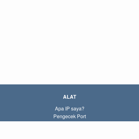
ALAT
Apa IP saya?
Pengecek Port
Apa IP lokal saya?
Subnet Calculator (CIDR)