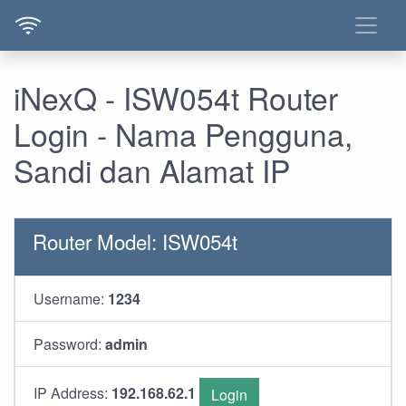
iNexQ - ISW054t Router
Login - Nama Pengguna,
Sandi dan Alamat IP
Router Model: ISW054t
Username:
1234
Password:
admin
IP Address:
192.168.62.1
Login