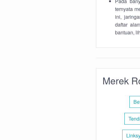
Pada banya
ternyata m
ini, jarin
daftar ala
bantuan, li
Merek Ro
Be
Tend
Links