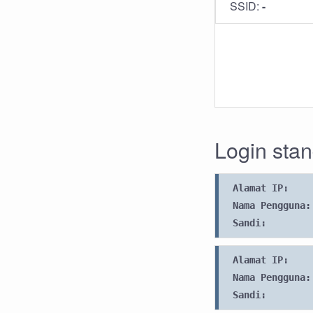
SSID:
-
Login sta
Alamat IP:
Nama Pengguna:
Sandi:
Alamat IP:
Nama Pengguna:
Sandi: