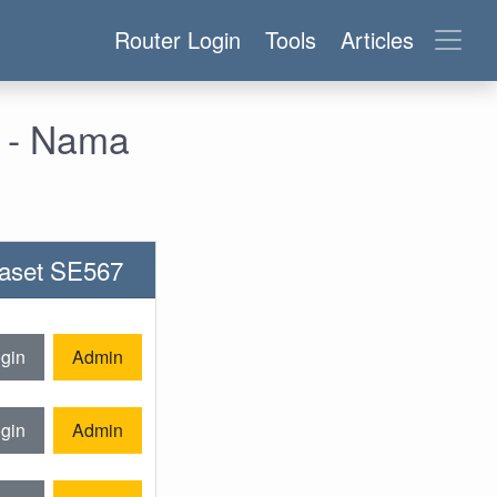
Router Login
Tools
Articles
n - Nama
gaset SE567
gin
Admin
gin
Admin