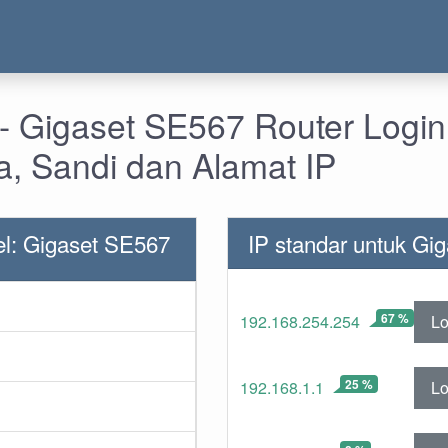
- Gigaset SE567 Router Logi
, Sandi dan Alamat IP
l: Gigaset SE567
IP standar untuk Gi
67 %
Lo
192.168.254.254
25 %
Lo
192.168.1.1