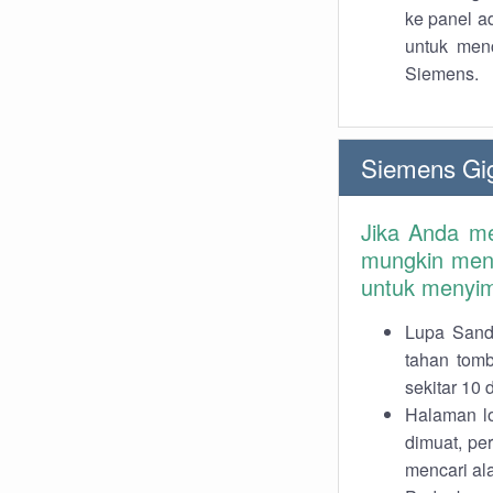
ke panel a
untuk men
Siemens.
Siemens Gi
Jika Anda m
mungkin men
untuk menyim
Lupa Sandi
tahan tomb
sekitar 10 
Halaman lo
dimuat, pe
mencari ala