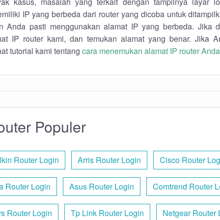
k kasus, masalah yang terkait dengan tampilnya layar log
emiliki IP yang berbeda dari router yang dicoba untuk ditampi
gan Anda pasti menggunakan alamat IP yang berbeda. Jika d
mat IP router kami, dan temukan alamat yang benar. Jika 
hat tutorial kami tentang
cara menemukan alamat IP router Anda
uter Populer
lkin Router Login
Arris Router Login
Cisco Router Log
a Router Login
Asus Router Login
Comtrend Router L
ys Router Login
Tp Link Router Login
Netgear Router 