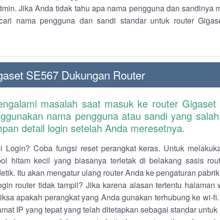
dmin. Jika Anda tidak tahu apa nama pengguna dan sandinya 
cari nama pengguna dan sandi standar untuk router Giga
gaset SE567 Dukungan Router
engalami masalah saat masuk ke router Gigaset
ggunakan nama pengguna atau sandi yang salah.
pan detail login setelah Anda meresetnya.
 Login? Coba fungsi reset perangkat keras. Untuk melakuka
ol hitam kecil yang biasanya terletak di belakang sasis ro
detik. Itu akan mengatur ulang router Anda ke pengaturan pabrik
gin router tidak tampil? Jika karena alasan tertentu halaman
riksa apakah perangkat yang Anda gunakan terhubung ke wi-fi.
mat IP yang tepat yang telah ditetapkan sebagai standar untuk r