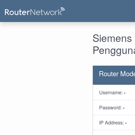
Siemens 
Pengguna
Router Mode
Username:
-
Password:
-
IP Address:
-