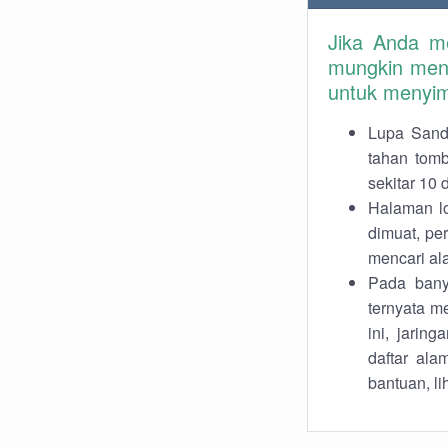
Jika Anda m
mungkin men
untuk menyim
Lupa Sandi
tahan tomb
sekitar 10 
Halaman lo
dimuat, pe
mencari ala
Pada banya
ternyata m
ini, jarin
daftar ala
bantuan, li