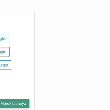
gin
ogin
Login
Merek Lainnya