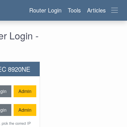
Router Login
Tools
Articles
r Login -
BEC 8920NE
gin
Admin
gin
Admin
 pick the correct IP