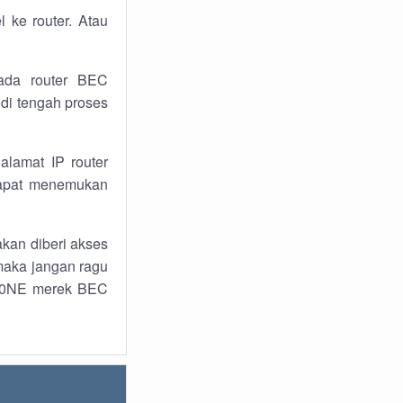
ke router. Atau
ada router BEC
di tengah proses
lamat IP router
dapat menemukan
kan diberi akses
maka jangan ragu
920NE merek BEC