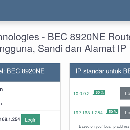
nologies - BEC 8920NE Route
gguna, Sandi dan Alamat IP
el: BEC 8920NE
IP standar untuk 
in
50 %
Lo
10.0.0.2
n
50 %
Lo
192.168.1.254
168.1.254
Login
Based on your local ip address,