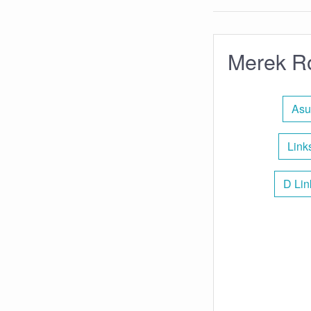
Merek Ro
Asu
Link
D Lin