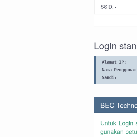
SSID:
-
Login sta
Alamat IP:
Nama Pengguna:
Sandi:
BEC Techno
Untuk Login
gunakan petun