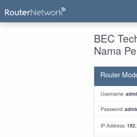
BEC Tech
Nama Pen
Router Mod
Username:
adm
Password:
admi
IP Address:
192.