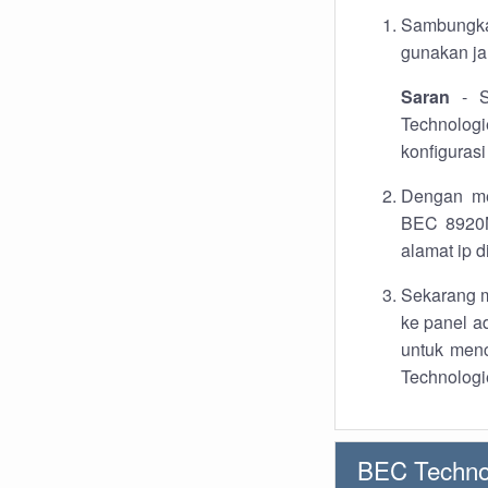
Sambungka
gunakan jar
Saran
- S
Technologi
konfigurasi
Dengan me
BEC 8920N
alamat ip d
Sekarang m
ke panel a
untuk men
Technologi
BEC Techno