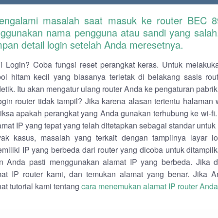
engalami masalah saat masuk ke router BEC 
ggunakan nama pengguna atau sandi yang salah.
pan detail login setelah Anda meresetnya.
 Login? Coba fungsi reset perangkat keras. Untuk melakuka
ol hitam kecil yang biasanya terletak di belakang sasis ro
detik. Itu akan mengatur ulang router Anda ke pengaturan pabrik
gin router tidak tampil? Jika karena alasan tertentu halaman
riksa apakah perangkat yang Anda gunakan terhubung ke wi-fi.
mat IP yang tepat yang telah ditetapkan sebagai standar untuk r
k kasus, masalah yang terkait dengan tampilnya layar log
emiliki IP yang berbeda dari router yang dicoba untuk ditampi
gan Anda pasti menggunakan alamat IP yang berbeda. Jika d
mat IP router kami, dan temukan alamat yang benar. Jika 
hat tutorial kami tentang
cara menemukan alamat IP router Anda