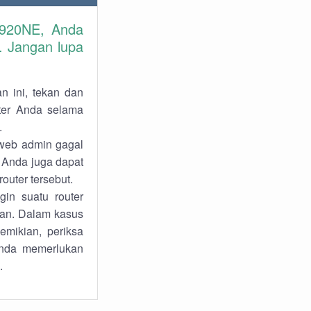
8920NE, Anda
 Jangan lupa
n ini, tekan dan
uter Anda selama
.
 web admin gagal
 Anda juga dapat
outer tersebut.
in suatu router
lkan. Dalam kasus
emikian, periksa
Anda memerlukan
.