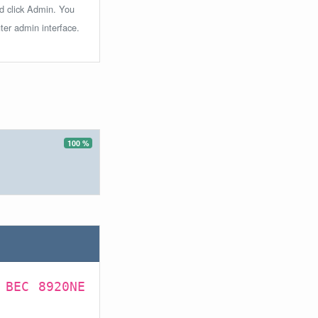
nd click Admin. You
ter admin interface.
100 %
 BEC 8920NE