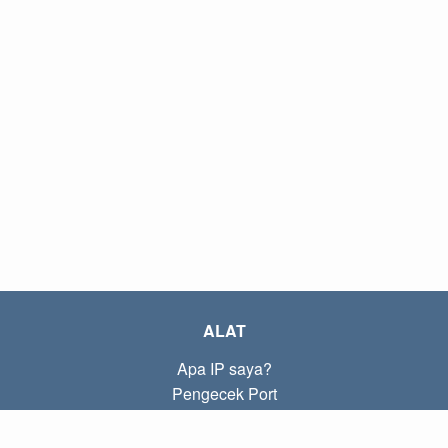
ALAT
Apa IP saya?
Pengecek Port
Apa IP lokal saya?
Subnet Calculator (CIDR)