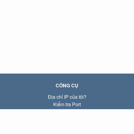
CÔNG CỤ
Địa chỉ IP của tôi?
Kiểm tra Port
Địa chỉ IP Local là gì?
Subnet Calculator (CIDR)