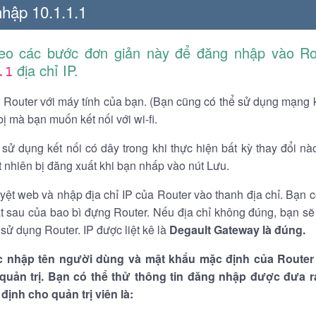
hập 10.1.1.1
heo các bước đơn giản này để đăng nhập vào Ro
địa chỉ IP.
.1
p Router với máy tính của bạn. (Bạn cũng có thể sử dụng mạng
 bị mà bạn muốn kết nối với wi-fi.
sử dụng kết nối có dây trong khi thực hiện bất kỳ thay đổi nà
 nhiên bị đăng xuất khi bạn nhấp vào nút Lưu.
yệt web và nhập địa chỉ IP của Router vào thanh địa chỉ. Bạn có
ặt sau của bao bì đựng Router. Nếu địa chỉ không đúng, bạn sẽ 
ử dụng Router. IP được liệt kê là
Degault Gateway
là đúng.
c nhập tên người dùng và mật khẩu mặc định của Router
 quản trị. Bạn có thể thử thông tin đăng nhập được đưa r
 định cho quản trị viên là: