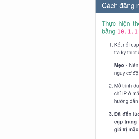
Cách đăng n
Thực hiện t
bằng
10.1.1
Kết nối cá
tra kỹ thiết
Mẹo
- Nên 
nguy cơ đột
Mở trình du
chỉ IP ở m
hướng dẫn s
Đã đến lú
cập trang
giá trị mặc