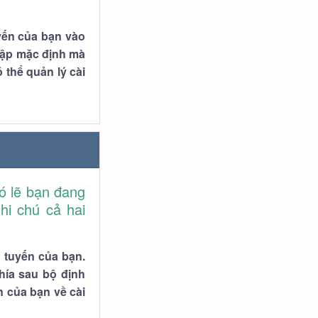
yến của bạn vào
hập mặc định mà
thể quản lý cài
ó lẽ bạn đang
hi chú cả hai
 tuyến của bạn.
hía sau bộ định
n của bạn về cài