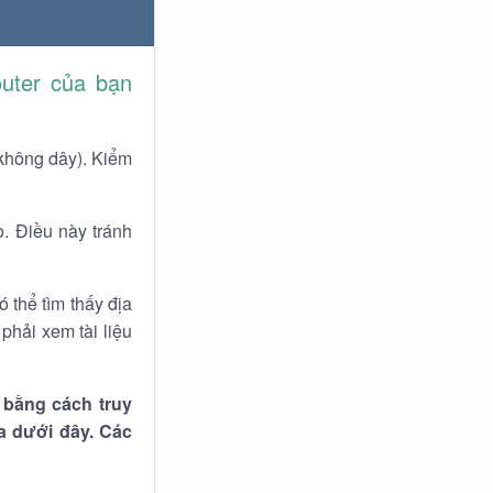
uter của bạn
 không dây). Kiểm
o. Điều này tránh
 thể tìm thấy địa
phải xem tài liệu
 bằng cách truy
a dưới đây. Các