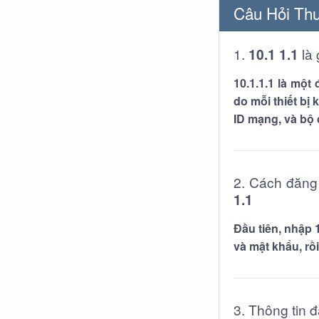
Câu Hỏi Thư
1.
10.1 1.1
là 
10.1.1.1
là một đ
do mỗi thiết bị 
ID mạng, và bộ c
2. Cách đăn
1.1
Đầu tiên, nhập
và mật khẩu, r
3. Thông tin 