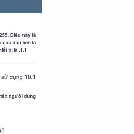
255. Điều này là
ba bộ đầu tiên là
hiết bị là
.1.1
 sử dụng
10.1
p tên người dùng
ì?