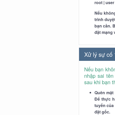
root | user
Nếu không
trình duy
bạn cần. B
đặt mạng v
Xử lý sự cố 
Nếu bạn khôn
nhập sai tên
sau khi bạn t
Quên mật 
Để thực h
tuyến của 
đặt gốc.