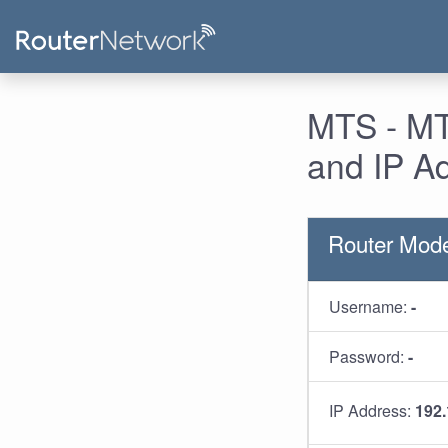
MTS - MT
and IP A
Router Mod
Username:
-
Password:
-
IP Address:
192.