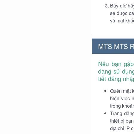
Bây giờ hã
sẽ được cấ
và mật khẩu
MTS MTS Ro
Nếu bạn gặp 
đang sử dụng
tiết đăng nhậ
Quên mật k
hiện việc 
trong khoản
Trang đăng
thiết bị b
địa chỉ IP 