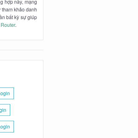
ờng hợp này, mạng
ãy tham khảo danh
ần bất kỳ sự giúp
 Router
.
Login
gin
Login