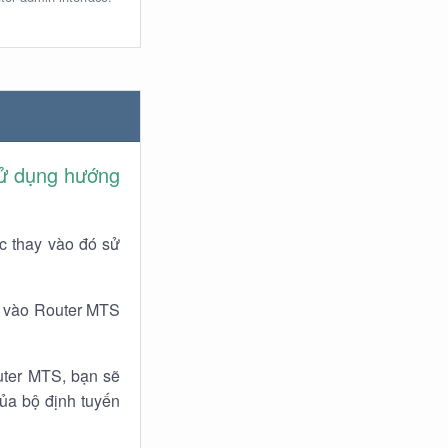
ử dụng hướng
c thay vào đó sử
n vào Router MTS
uter MTS, bạn sẽ
của bộ định tuyến