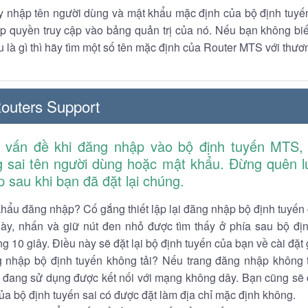
y nhập tên người dùng và mật khẩu mặc định của bộ định tuyế
p quyền truy cập vào bảng quản trị của nó. Nếu bạn không biế
 là gì thì hãy tìm một số tên mặc định của Router MTS với thư
uters Support
vấn đề khi đăng nhập vào bộ định tuyến MTS, 
 sai tên người dùng hoặc mật khẩu. Đừng quên lư
p sau khi bạn đã đặt lại chúng.
hẩu đăng nhập? Cố gắng thiết lập lại đăng nhập bộ định tuyến
này, nhấn và giữ nút đen nhỏ được tìm thấy ở phía sau bộ đị
g 10 giây. Điều này sẽ đặt lại bộ định tuyến của bạn về cài đặt 
 nhập bộ định tuyến không tải? Nếu trang đăng nhập không 
ạn đang sử dụng được kết nối với mạng không dây. Bạn cũng sẽ
của bộ định tuyến sai có được đặt làm địa chỉ mặc định không.