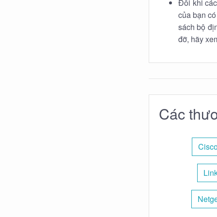
Đôi khi các
của bạn có
sách bộ địn
đỡ, hãy xe
Các thươ
Cisco
Lin
Netge