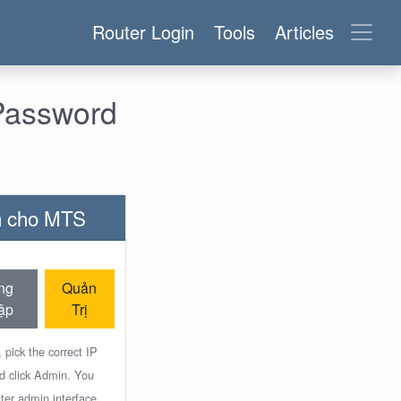
Router Login
Tools
Articles
Password
nh cho MTS
ng
Quản
ập
Trị
 pick the correct IP
nd click Admin. You
ter admin interface.