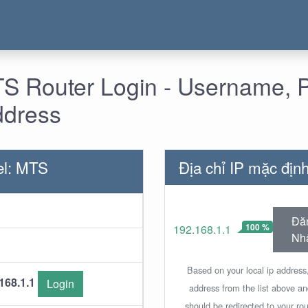
S Router Login - Username, 
ddress
el: MTS
Địa chỉ IP mặc đị
Đă
100 %
192.168.1.1
Nh
Based on your local ip address,
168.1.1
Login
address from the list above a
should be redirected to your rou