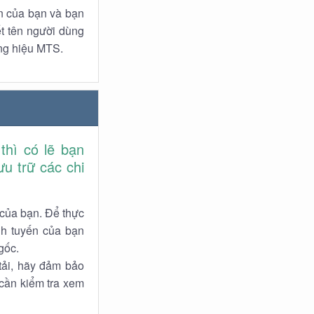
n của bạn và bạn
t tên người dùng
ơng hiệu MTS.
thì có lẽ bạn
u trữ các chi
 của bạn. Để thực
nh tuyến của bạn
gốc.
tải, hãy đảm bảo
 cần kiểm tra xem