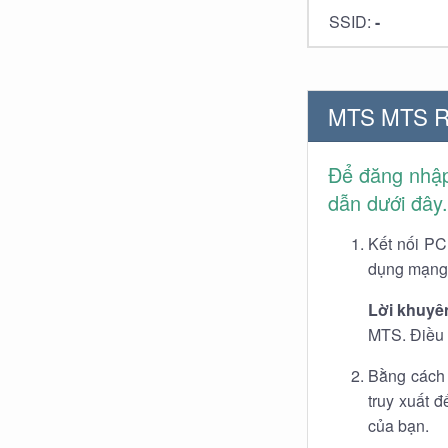
SSID:
-
MTS MTS Ro
Để đăng nhập
dẫn dưới đây.
Kết nối PC
dụng mạng 
Lời khuyê
MTS. Điều đ
Bằng cách 
truy xuất 
của bạn.