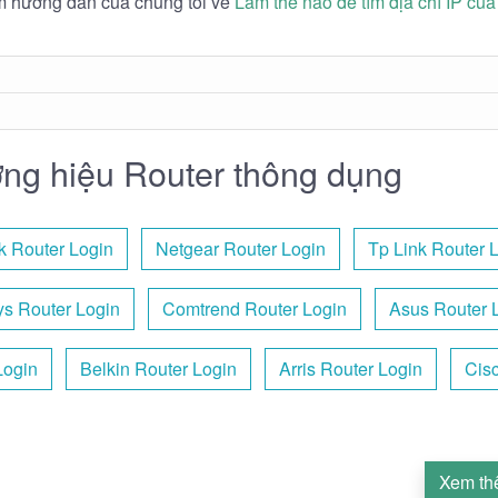
m hướng dẫn của chúng tôi về
Làm thế nào để tìm địa chỉ IP của
ng hiệu Router thông dụng
k Router Login
Netgear Router Login
Tp Link Router 
ys Router Login
Comtrend Router Login
Asus Router 
Login
Belkin Router Login
Arris Router Login
Cisc
Xem th