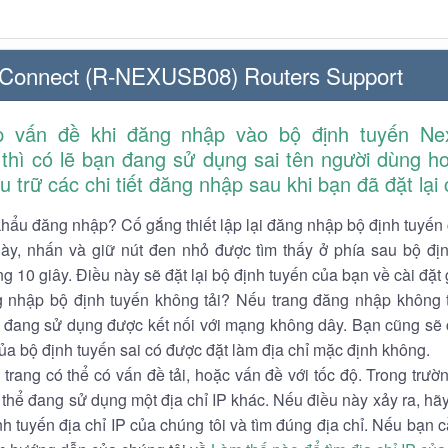
xConnect (R-NEXUSB08) Routers Support
 vấn đề khi đăng nhập vào bộ định tuyến Ne
hì có lẽ bạn đang sử dụng sai tên người dùng h
 trữ các chi tiết đăng nhập sau khi bạn đã đặt lại
hẩu đăng nhập? Cố gắng thiết lập lại đăng nhập bộ định tuyến
này, nhấn và giữ nút đen nhỏ được tìm thấy ở phía sau bộ đị
g 10 giây. Điều này sẽ đặt lại bộ định tuyến của bạn về cài đặt 
 nhập bộ định tuyến không tải? Nếu trang đăng nhập không 
ạn đang sử dụng được kết nối với mạng không dây. Bạn cũng sẽ
của bộ định tuyến sai có được đặt làm địa chỉ mặc định không.
 trang có thể có vấn đề tải, hoặc vấn đề với tốc độ. Trong trư
 thể đang sử dụng một địa chỉ IP khác. Nếu điều này xảy ra, h
h tuyến địa chỉ IP của chúng tôi và tìm đúng địa chỉ. Nếu bạn c