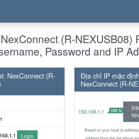
- NexConnect (R-NEXUSB08) 
Username, Password and IP A
l: NexConnect (R-
Địa chỉ IP mặc địn
)
NexConnect (R-N
Đă
100 %
192.168.1.1
Nh
n
Based on your local ip address,
168.1.1
Login
address from the list above a