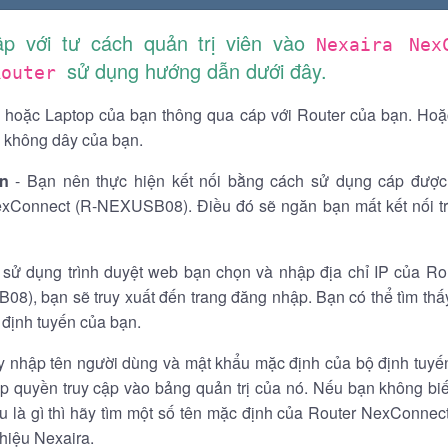
p với tư cách quản trị viên vào
Nexaira Nex
sử dụng hướng dẫn dưới đây.
Router
 hoặc Laptop của bạn thông qua cáp với Router của bạn. Hoặ
không dây của bạn.
n
- Bạn nên thực hiện kết nối bằng cách sử dụng cáp được
xConnect (R-NEXUSB08). Điều đó sẽ ngăn bạn mất kết nối tr
sử dụng trình duyệt web bạn chọn và nhập địa chỉ IP của R
8), bạn sẽ truy xuất đến trang đăng nhập. Bạn có thể tìm thấy
 định tuyến của bạn.
y nhập tên người dùng và mật khẩu mặc định của bộ định tuyế
p quyền truy cập vào bảng quản trị của nó. Nếu bạn không biế
u là gì thì hãy tìm một số tên mặc định của Router NexConn
hiệu Nexaira.