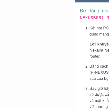
Để đăng nhậ
NEXUSB08) 
Kết nối PC
dụng mạng 
Lời khuyê
Nexaira Ne
router.
Bằng cách 
(R-NEXUSB0
sau của bộ
Bây giờ hã
sẽ được cấ
và mật khẩ
với thương 