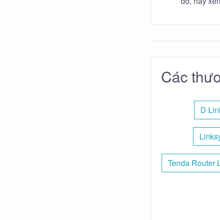
đỡ, hãy xe
Các thươ
D Lin
Links
Tenda Router 