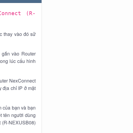
Connect (R-
c thay vào đó sử
 gắn vào Router
ong lúc cấu hình
outer NexConnect
 địa chỉ IP ở mặt
n của bạn và bạn
t tên người dùng
ect (R-NEXUSB08)