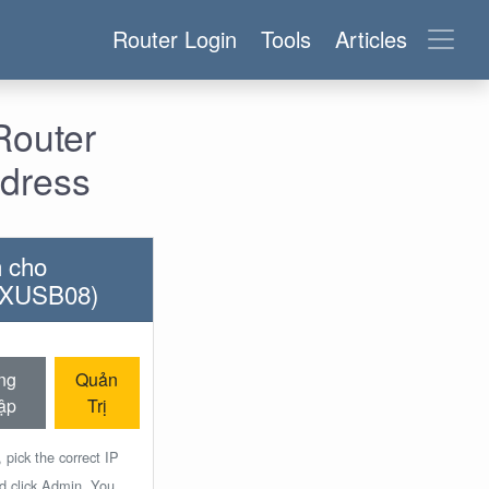
Router Login
Tools
Articles
Router
ddress
h cho
EXUSB08)
ng
Quản
ập
Trị
 pick the correct IP
nd click Admin. You