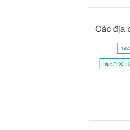
Các địa 
192.
htpp://192.1