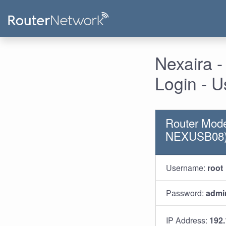
Nexaira 
Login - 
Router Mode
NEXUSB08
Username:
root
Password:
admi
IP Address:
192.