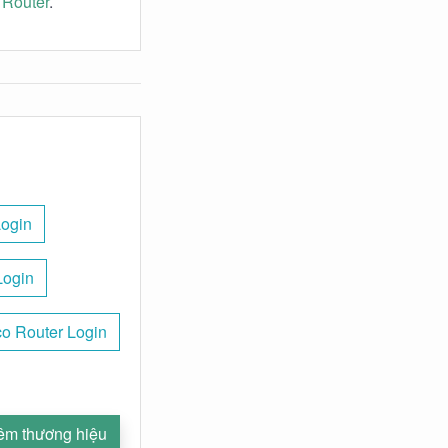
 Router
.
Login
Login
o Router Login
êm thương hiệu