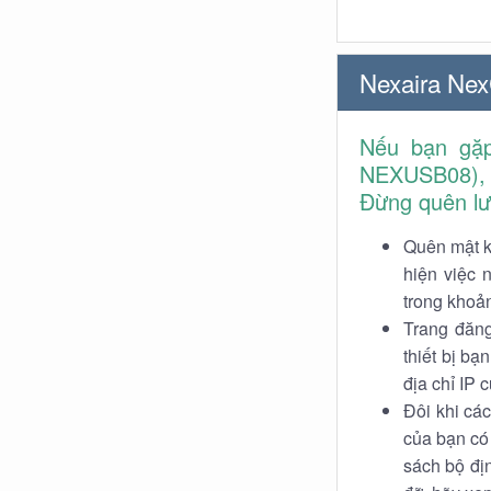
Nexaira Ne
Nếu bạn gặp
NEXUSB08), t
Đừng quên lưu
Quên mật k
hiện việc 
trong khoản
Trang đăng
thiết bị b
địa chỉ IP 
Đôi khi các
của bạn có
sách bộ địn