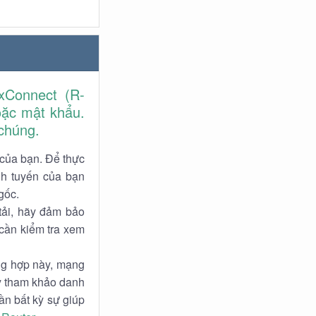
xConnect (R-
oặc mật khẩu.
 chúng.
 của bạn. Để thực
nh tuyến của bạn
gốc.
tải, hãy đảm bảo
 cần kiểm tra xem
ờng hợp này, mạng
ãy tham khảo danh
ần bất kỳ sự giúp