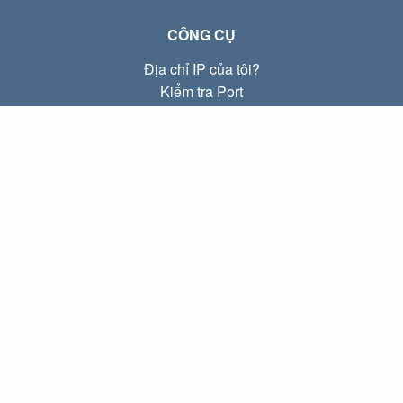
CÔNG CỤ
Địa chỉ IP của tôi?
Kiểm tra Port
Địa chỉ IP Local là gì?
Subnet Calculator (CIDR)
VỀ CHÚNG TÔI
Liên hệ
Quyền riêng tư
Điều khoản
LIÊN KẾT
Trang chủ
Blog
IP index