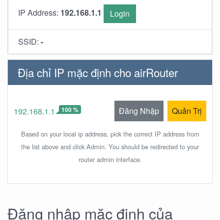
IP Address:
192.168.1.1
Login
SSID:
-
Địa chỉ IP mặc định cho airRouter
100 %
Đăng Nhập
Quản Trị
192.168.1.1
Based on your local ip address, pick the correct IP address from
the list above and click Admin. You should be redirected to your
router admin interface.
Đăng nhập mặc định của