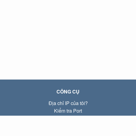
CÔNG CỤ
Địa chỉ IP của tôi?
Kiểm tra Port
Địa chỉ IP Local là gì?
Subnet Calculator (CIDR)