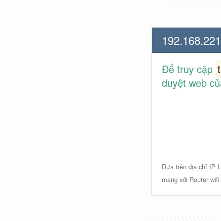
192.168.221
Để truy cập
duyệt web củ
Dựa trên địa chỉ IP L
mạng với Router wifi