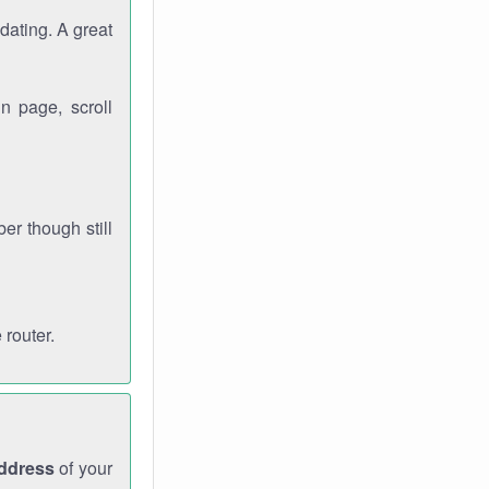
dating. A great
n page, scroll
r though still
 router.
address
of your