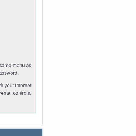
e same menu as
password.
th your internet
ental controls,