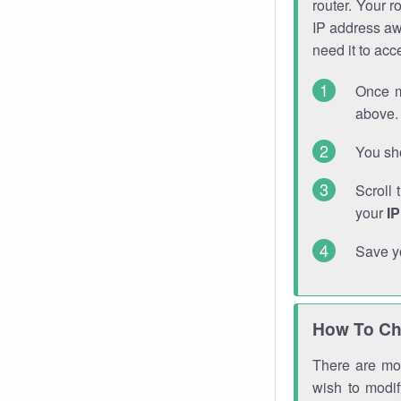
router. Your r
IP address a
need it to ac
Once m
above. 
You sho
Scroll 
your
I
Save y
How To Ch
There are mor
wish to modi